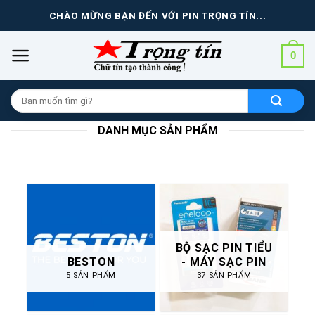
Skip
CHÀO MỪNG BẠN ĐẾN VỚI PIN TRỌNG TÍN...
to
content
0
Tìm
kiếm
cho:
DANH MỤC SẢN PHẨM
BỘ SẠC PIN TIỂU
BESTON
- MÁY SẠC PIN
5 SẢN PHẨM
37 SẢN PHẨM