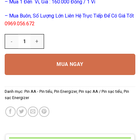
– Mua 1 Đến Vỉ, Giá : 160.000 Đồng / 1 Vỉ
– Mua Buôn, Số Lượng Lớn Liên Hệ Trực Tiếp Để Có Giá Tốt
0969.056.672
Số lượng
MUA NGAY
Danh mục:
Pin AA - Pin tiểu
,
Pin Energizer
,
Pin sạc AA / Pin sạc tiểu
,
Pin
sạc Energizer