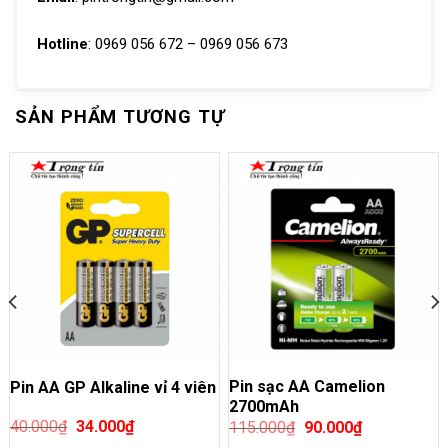
Hotline
: 0969 056 672 – 0969 056 673
SẢN PHẨM TƯƠNG TỰ
Pin sạc AA Camelion
Pin AA GP Alkaline vỉ 4 viên
2700mAh
40.000
₫
34.000
₫
115.000
₫
90.000
₫