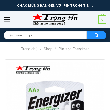
Skip
CHÀO MỪNG BẠN ĐẾN VỚI PIN TRỌNG TÍN...
to
content
0
Tìm
kiếm
cho:
Trang chủ
/
Shop
/
Pin sạc Energizer