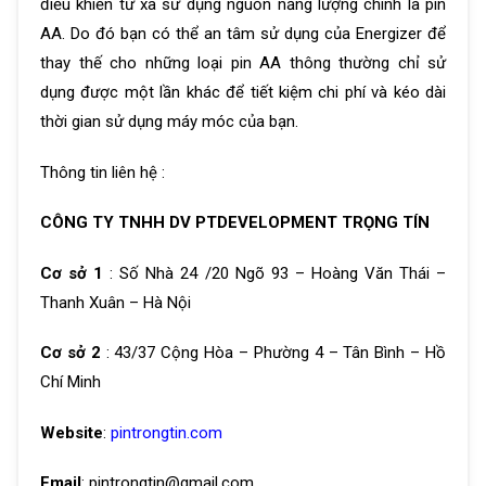
điều khiển từ xa sử dụng nguồn năng lượng chính là pin
AA. Do đó bạn có thể an tâm sử dụng của Energizer để
thay thế cho những loại pin AA thông thường chỉ sử
dụng được một lần khác để tiết kiệm chi phí và kéo dài
thời gian sử dụng máy móc của bạn.
Thông tin liên hệ :
CÔNG TY TNHH DV PTDEVELOPMENT TRỌNG TÍN
Cơ sở 1
: Số Nhà 24 /20 Ngõ 93 – Hoàng Văn Thái –
Thanh Xuân – Hà Nội
Cơ sở 2
: 43/37 Cộng Hòa – Phường 4 – Tân Bình – Hồ
Chí Minh
Website
:
pintrongtin.com
Email
: pintrongtin@gmail.com