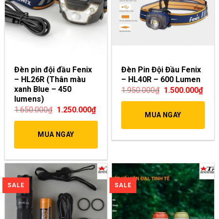
Đèn pin đội đầu Fenix
Đèn Pin Đội Đầu Fenix
– HL26R (Thân màu
– HL40R – 600 Lumen
xanh Blue – 450
1.950.000
₫
1.500.000
₫
lumens)
1.650.000
₫
1.250.000
₫
MUA NGAY
MUA NGAY