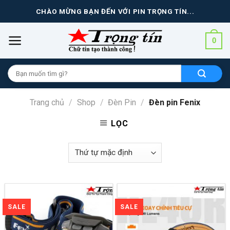
Skip
CHÀO MỪNG BẠN ĐẾN VỚI PIN TRỌNG TÍN...
to
content
0
Tìm
kiếm
cho:
Trang chủ
/
Shop
/
Đèn Pin
/
Đèn pin Fenix
LỌC