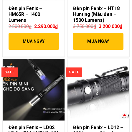
Đèn pin Fenix –
Đèn pin Fenix – HT18
HM65R – 1400
Hunting (Màu đen –
Lumens
1500 Lumens)
2.500.000
₫
2.290.000
₫
3.750.000
₫
3.200.000
₫
MUA NGAY
MUA NGAY
Đèn pin Fenix – LD02
Đèn pin Fenix – LD12 –