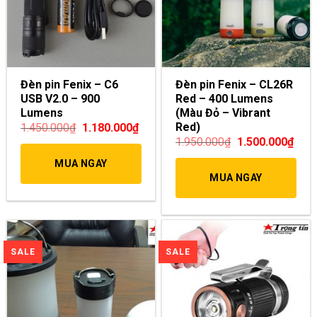
Đèn pin Fenix – C6
Đèn pin Fenix – CL26R
USB V2.0 – 900
Red – 400 Lumens
Lumens
(Màu Đỏ – Vibrant
Red)
1.450.000
₫
1.180.000
₫
1.950.000
₫
1.500.000
₫
MUA NGAY
MUA NGAY