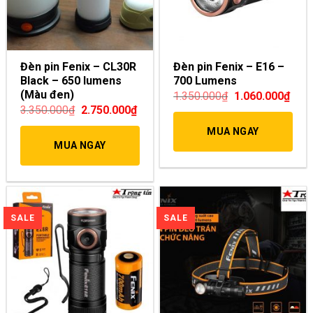
Đèn pin Fenix – CL30R
Đèn pin Fenix – E16 –
Black – 650 lumens
700 Lumens
(Màu đen)
1.350.000
₫
1.060.000
₫
3.350.000
₫
2.750.000
₫
MUA NGAY
MUA NGAY