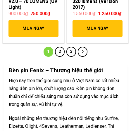
V2.0 – 70 LUMENS (UV
320 lumens (Version
Light)
2017)
900.000
₫
750.000
₫
1.550.000
₫
1.250.000
₫
MUA NGAY
MUA NGAY
1
2
3
Đèn pin Fenix – Thương hiệu thế giới
Hiện nay trên thế giới cũng như ở Việt Nam có rất nhiều
hãng đèn pin lớn, chất lượng cao. Đèn pin không đơn
thuần chỉ để chiếu sáng mà còn sử dụng vào mục đích
trong quân sự, vũ khí tự vệ.
Ngoài những tên thương hiệu đèn nổi tiếng như Surfire,
Elzetta, Olight, 4Sevens, Leatherman, Ledlenser. Thì