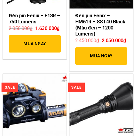
Đèn pin Fenix – E18R –
Đèn pin Fenix –
750 Lumens
HM61R – SST40 Black
(Màu đen – 1200
2.050.000
₫
1.630.000
₫
Lumens)
2.450.000
₫
2.050.000
₫
MUA NGAY
MUA NGAY