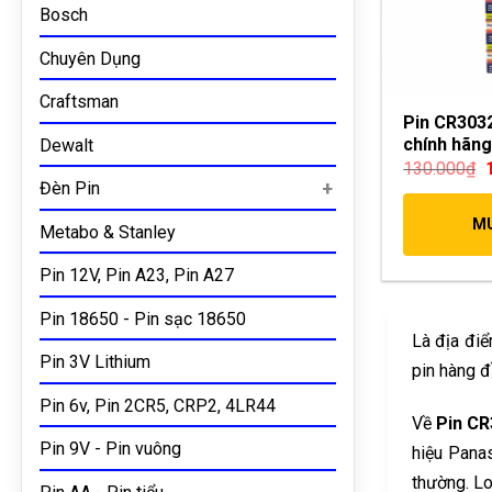
Bosch
Chuyên Dụng
Craftsman
Pin CR303
chính hãn
Dewalt
130.000
₫
Đèn Pin
M
Metabo & Stanley
Pin 12V, Pin A23, Pin A27
Pin 18650 - Pin sạc 18650
Là địa điể
Pin 3V Lithium
pin hàng đ
Pin 6v, Pin 2CR5, CRP2, 4LR44
Về
Pin C
Pin 9V - Pin vuông
hiệu Panas
thường. Lo