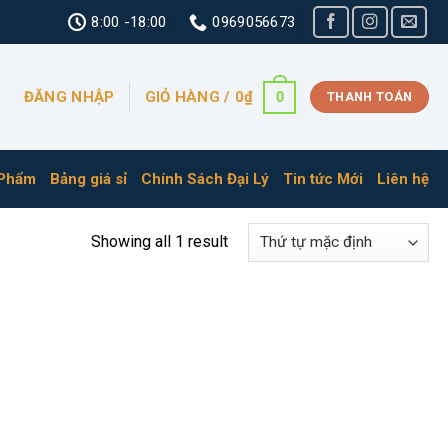
8:00 -18:00
0969056673
ĐĂNG NHẬP
GIỎ HÀNG /
0
₫
0
THANH TOÁN
 Phẩm
Bảng giá sỉ
Chính Sách Đại Lý
Tin tức Mới
Liên hệ
Showing all 1 result