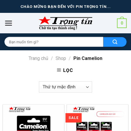
Skip
CHÀO MỪNG BẠN ĐẾN VỚI PIN TRỌNG TÍN...
to
content
0
Tìm
kiếm
cho:
Trang chủ
/
Shop
/
Pin Camelion
LỌC