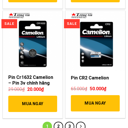
Pin Cr1632 Camelion
Pin CR2 Camelion
– Pin 3v chính hãng
65.000
₫
50.000
₫
29.000
₫
20.000
₫
MUA NGAY
MUA NGAY
1
2
3