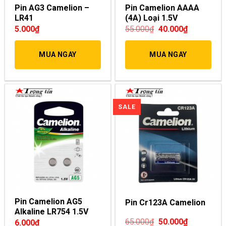
Pin AG3 Camelion –
Pin Camelion AAAA
LR41
(4A) Loại 1.5V
5.000
₫
55.000
₫
40.000
₫
MUA NGAY
MUA NGAY
Pin Camelion AG5
Pin Cr123A Camelion
Alkaline LR754 1.5V
65.000
₫
50.000
₫
6.000
₫