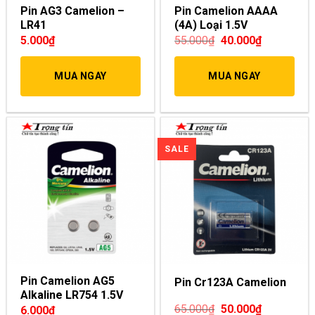
Pin AG3 Camelion –
Pin Camelion AAAA
LR41
(4A) Loại 1.5V
5.000
₫
55.000
₫
40.000
₫
MUA NGAY
MUA NGAY
Pin Camelion AG5
Pin Cr123A Camelion
Alkaline LR754 1.5V
65.000
₫
50.000
₫
6.000
₫