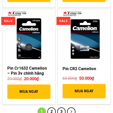
Pin Cr1632 Camelion
Pin CR2 Camelion
– Pin 3v chính hãng
65.000
₫
50.000
₫
29.000
₫
20.000
₫
MUA NGAY
MUA NGAY
1
2
3