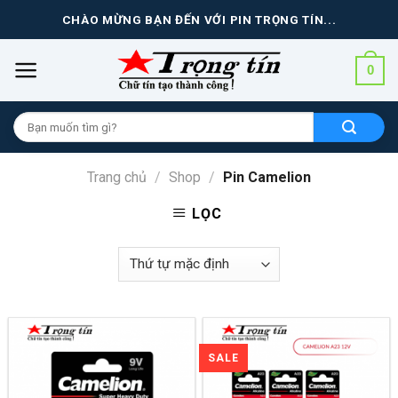
Skip
CHÀO MỪNG BẠN ĐẾN VỚI PIN TRỌNG TÍN...
to
content
0
Tìm
kiếm
cho:
Trang chủ
/
Shop
/
Pin Camelion
LỌC