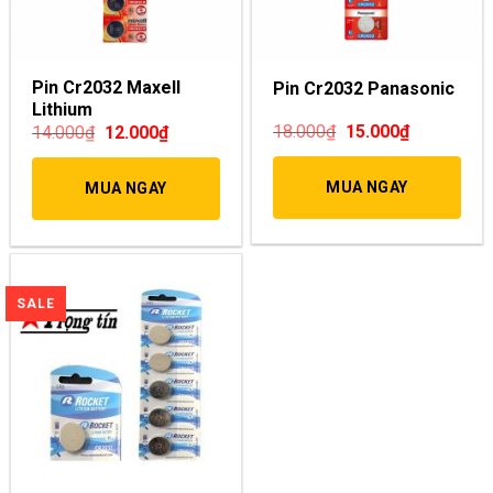
Pin Cr2032 Maxell
Pin Cr2032 Panasonic
Lithium
18.000
₫
15.000
₫
14.000
₫
12.000
₫
MUA NGAY
MUA NGAY