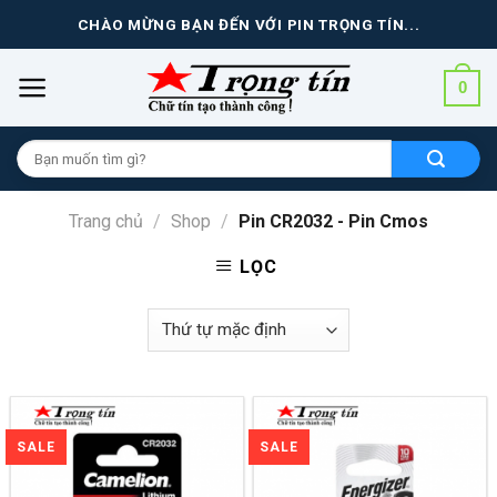
Skip
CHÀO MỪNG BẠN ĐẾN VỚI PIN TRỌNG TÍN...
to
content
0
Tìm
kiếm
cho:
Trang chủ
/
Shop
/
Pin CR2032 - Pin Cmos
LỌC