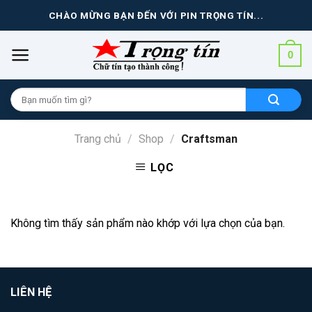
Skip
CHÀO MỪNG BẠN ĐẾN VỚI PIN TRỌNG TÍN...
to
content
0
Tìm
kiếm
cho:
Trang chủ
/
Shop
/
Craftsman
LỌC
Không tìm thấy sản phẩm nào khớp với lựa chọn của bạn.
LIÊN HỆ