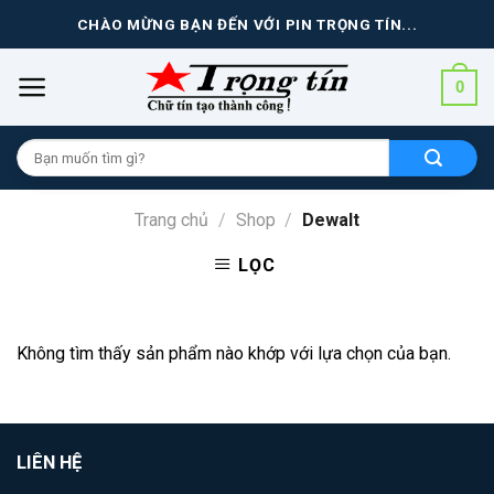
Skip
CHÀO MỪNG BẠN ĐẾN VỚI PIN TRỌNG TÍN...
to
content
0
Tìm
kiếm
cho:
Trang chủ
/
Shop
/
Dewalt
LỌC
Không tìm thấy sản phẩm nào khớp với lựa chọn của bạn.
LIÊN HỆ