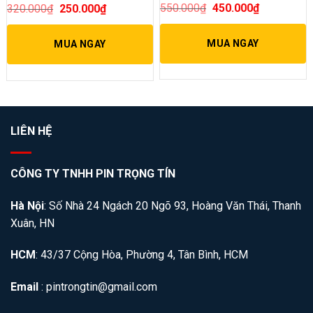
550.000
₫
450.000
₫
320.000
₫
250.000
₫
MUA NGAY
MUA NGAY
LIÊN HỆ
CÔNG TY TNHH PIN TRỌNG TÍN
Hà Nội
: Số Nhà 24 Ngách 20 Ngõ 93, Hoàng Văn Thái, Thanh
Xuân, HN
HCM
: 43/37 Cộng Hòa, Phường 4, Tân Bình, HCM
Email
: pintrongtin@gmail.com