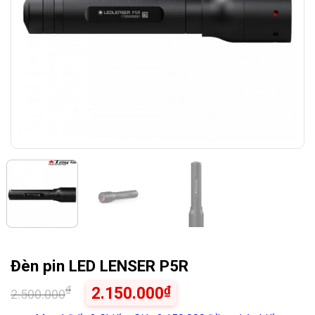
Đèn pin LED LENSER P5R
₫
₫
2.150.000
2.500.000