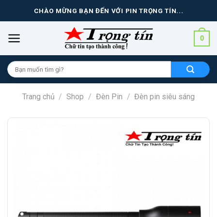
Skip
CHÀO MỪNG BẠN ĐẾN VỚI PIN TRỌNG TÍN...
to
content
0
Tìm
kiếm
cho:
Trang chủ
/
Shop
/
Đèn Pin
/
Đèn pin siêu sáng