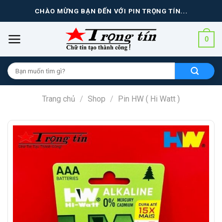
Skip
CHÀO MỪNG BẠN ĐẾN VỚI PIN TRỌNG TÍN...
to
content
0
Tìm
kiếm
cho:
Trang chủ
/
Shop
/
Pin HW ( Hi Watt )