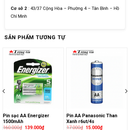
Cơ sở 2
: 43/37 Cộng Hòa – Phường 4 – Tân Bình – Hồ
Chí Minh
SẢN PHẨM TƯƠNG TỰ
Pin sạc AA Energizer
Pin AA Panasonic Than
1500mAh
Xanh r6ut/4s
160.000
₫
139.000
₫
17.000
₫
15.000
₫