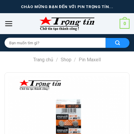
Skip
CHÀO MỪNG BẠN ĐẾN VỚI PIN TRỌNG TÍN...
to
content
0
Tìm
kiếm
cho:
Trang chủ
/
Shop
/
Pin Maxell