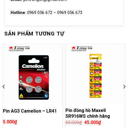
Hotline
: 0969 056 672 – 0969 056 673
SẢN PHẨM TƯƠNG TỰ
Pin đồng hồ Maxell
Pin AG3 Camelion – LR41
SR916WS chính hãng
5.000
₫
55.000
₫
45.000
₫