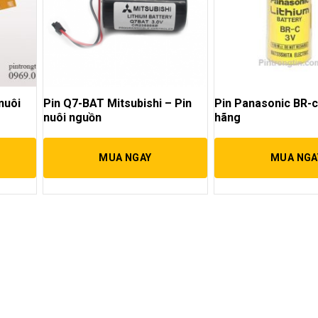
nuôi
Pin Q7-BAT Mitsubishi – Pin
Pin Panasonic BR-c
nuôi nguồn
hãng
MUA NGAY
MUA NGA