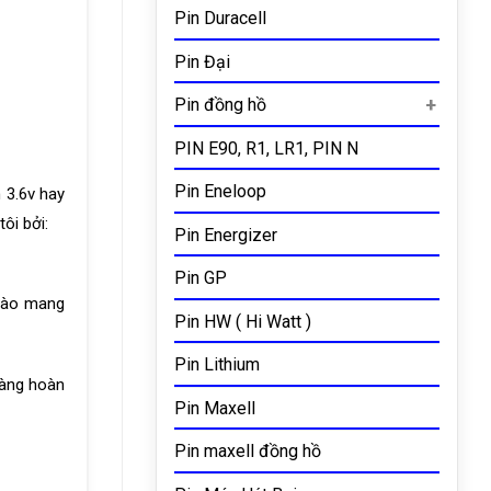
Pin Duracell
Pin Đại
Pin đồng hồ
PIN E90, R1, LR1, PIN N
Pin Eneloop
 3.6v hay
ôi bởi:
Pin Energizer
Pin GP
 hào mang
Pin HW ( Hi Watt )
Pin Lithium
hàng hoàn
Pin Maxell
Pin maxell đồng hồ