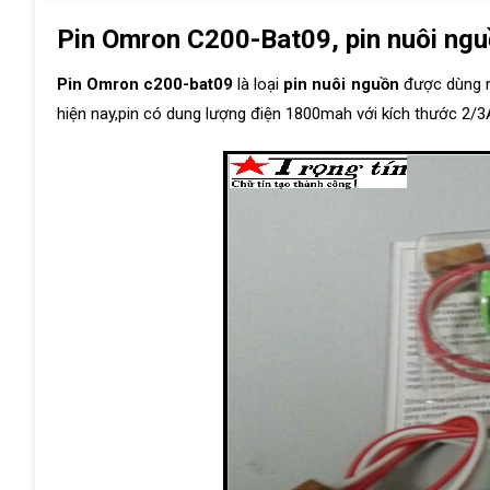
Pin Omron C200-Bat09, pin nuôi ng
Pin Omron c200-bat09
là loại
pin nuôi nguồn
được dùng rấ
hiện nay,pin có dung lượng điện 1800mah với kích thước 2/3A