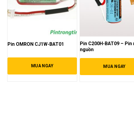
Pin C200H-BAT09 – Pin 
Pin OMRON CJ1W-BAT01
nguồn
MUA NGAY
MUA NGAY