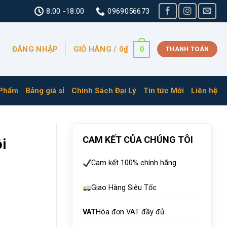
8:00 -18:00
0969056673
ĐĂNG NHẬP
GIỎ HÀNG /
0
₫
0
THANH TOÁN
 Phẩm
Bảng giá sỉ
Chính Sách Đại Lý
Tin tức Mới
Liên hệ
CAM KẾT CỦA CHÚNG TÔI
i
Cam kết 100% chính hãng
Giao Hàng Siêu Tốc
VAT
Hóa đơn VAT đầy đủ