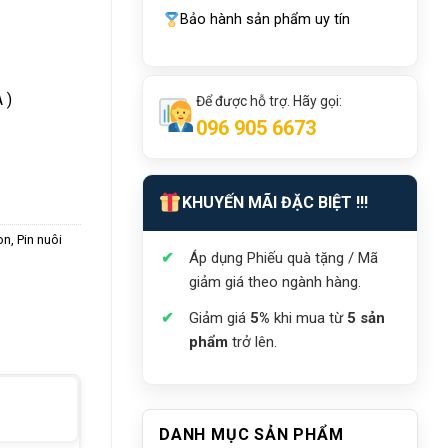
Bảo hành sản phẩm uy tín
 )
Để được hỗ trợ. Hãy gọi:
096 905 6673
KHUYẾN MÃI ĐẶC BIỆT !!!
on
,
Pin nuôi
Áp dụng Phiếu quà tặng / Mã
giảm giá theo ngành hàng.
Giảm giá
5%
khi mua từ
5 sản
phẩm
trở lên.
DANH MỤC SẢN PHẨM