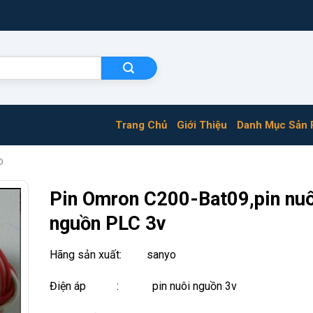
Trang Chủ
Giới Thiệu
Danh Mục Sản
o
Pin Omron C200-Bat09,pin nuô
nguồn PLC 3v
Hãng sản xuất: sanyo
Điện áp : pin nuôi nguồn 3v