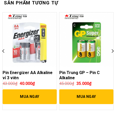
SẢN PHẨM TƯƠNG TỰ
Pin Energizer AA Alkaline
Pin Trung GP – Pin C
vỉ 3 viên
Alkaline
43.000
₫
40.000
₫
45.000
₫
35.000
₫
MUA NGAY
MUA NGAY