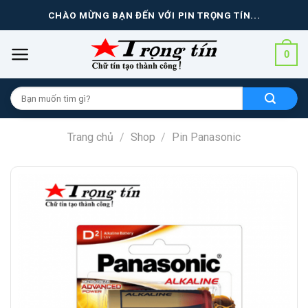
Skip
CHÀO MỪNG BẠN ĐẾN VỚI PIN TRỌNG TÍN...
to
content
0
Tìm
kiếm
cho:
Trang chủ
/
Shop
/
Pin Panasonic