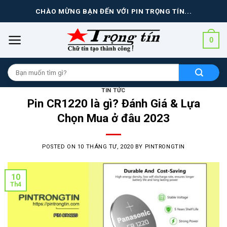
Skip
CHÀO MỪNG BẠN ĐẾN VỚI PIN TRỌNG TÍN...
to
content
0
Tìm
kiếm
cho:
TIN TỨC
Pin CR1220 là gì? Đánh Giá & Lựa
Chọn Mua ở đâu 2023
POSTED ON
10 THÁNG TƯ, 2020
BY
PINTRONGTIN
10
Th4