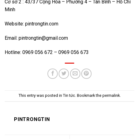
Cơ sở 2 : 43/37 Cộng Hòa – Phường 4 – Tân Bình – Hồ Chí
Minh
Website: pintrongtin.com
Email: pintrongtin@gmail.com
Hotline: 0969 056 672 – 0969 056 673
This entry was posted in
Tin tức
. Bookmark the
permalink
.
PINTRONGTIN