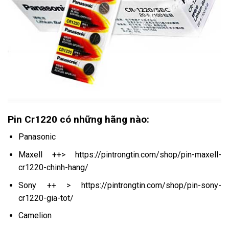
Pin Cr1220 có những hãng nào:
Panasonic
Maxell ++>
https://pintrongtin.com/shop/pin-maxell-
cr1220-chinh-hang/
Sony ++ >
https://pintrongtin.com/shop/pin-sony-
cr1220-gia-tot/
Camelion