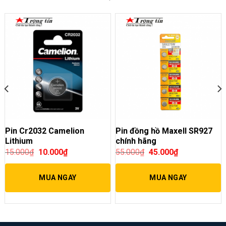
Pin Cr2032 Camelion
Pin đồng hồ Maxell SR927
Lithium
chính hãng
15.000
₫
10.000
₫
55.000
₫
45.000
₫
MUA NGAY
MUA NGAY