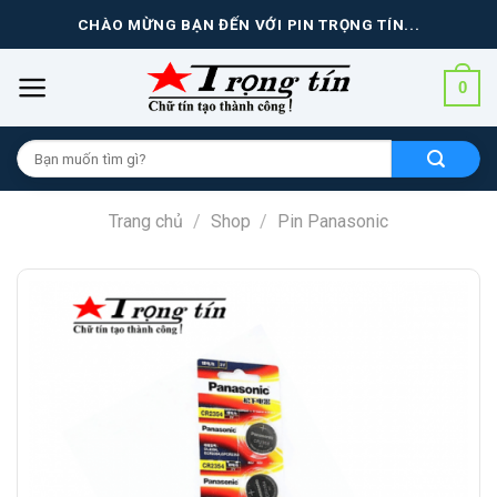
Skip
CHÀO MỪNG BẠN ĐẾN VỚI PIN TRỌNG TÍN...
to
content
0
Tìm
kiếm
cho:
Trang chủ
/
Shop
/
Pin Panasonic