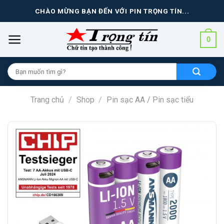
Skip
CHÀO MỪNG BẠN ĐẾN VỚI PIN TRỌNG TÍN...
to
content
0
Tìm
kiếm
cho:
Trang chủ
/
Shop
/
Pin sạc AA / Pin sạc tiểu