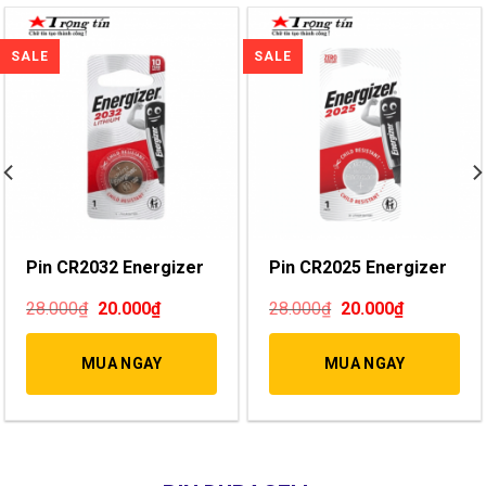
Chất lượng tốt, pin chính hãng dùng bền và ổn định. Thương hiệu pin uy tín, tôi rất tin
tưởng, Shop tư vấn đúng mã pin nên không bị mua nhầm….
Hà Linh - Marketing Online
Pin CR2032 Energizer
Pin CR2025 Energizer
28.000
₫
20.000
₫
28.000
₫
20.000
₫
MUA NGAY
MUA NGAY