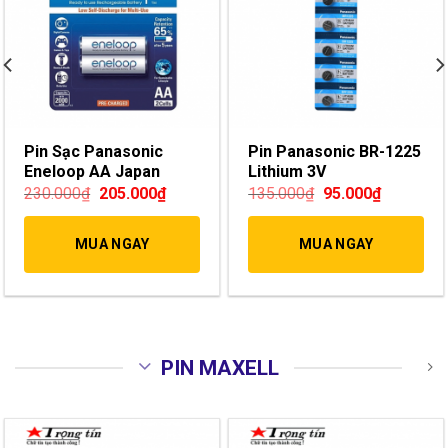
Pin Sạc Panasonic
Pin Panasonic BR-1225
Eneloop AA Japan
Lithium 3V
230.000
₫
205.000
₫
135.000
₫
95.000
₫
MUA NGAY
MUA NGAY
PIN MAXELL