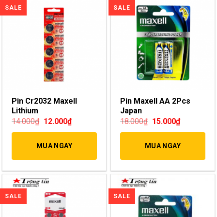
Pin Cr2032 Maxell
Pin Maxell AA 2Pcs
Lithium
Japan
14.000
₫
12.000
₫
18.000
₫
15.000
₫
MUA NGAY
MUA NGAY