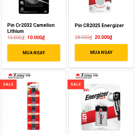
Pin Cr2032 Camelion
Pin CR2025 Energizer
Lithium
28.000
₫
20.000
₫
15.000
₫
10.000
₫
MUA NGAY
MUA NGAY