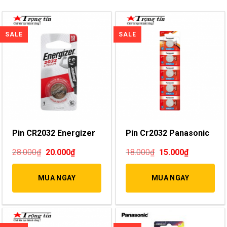
Pin CR2032 Energizer
Pin Cr2032 Panasonic
28.000
₫
20.000
₫
18.000
₫
15.000
₫
MUA NGAY
MUA NGAY