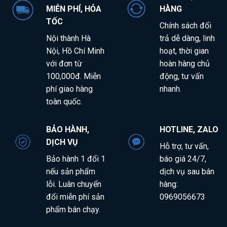
MIỄN PHÍ, HỎA
HÀNG
TỐC
Chính sách đổi
Nội thành Hà
trả dễ dàng, linh
Nội, Hồ Chí Minh
hoạt, thời gian
với đơn từ
hoàn hàng chủ
100,000đ. Miễn
động, tư vấn
phí giao hàng
nhanh
.
toàn quốc
.
BẢO HÀNH,
HOTLINE, ZALO
DỊCH VỤ
Hỗ trợ, tư vấn,
Bảo hành 1 đổi 1
báo giá 24/7,
nếu sản phẩm
dịch vụ sau bán
lỗi. Luân chuyển
hàng:
đổi miễn phí sản
0969056673
phẩm bán chạy
.