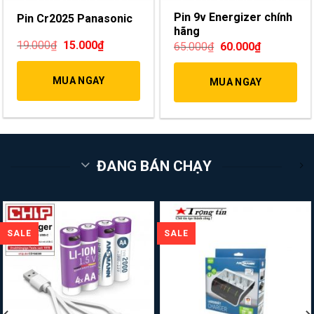
Pin 9v Energizer chính
Pin Cr2025 Panasonic
hãng
19.000
₫
15.000
₫
65.000
₫
60.000
₫
MUA NGAY
MUA NGAY
ĐANG BÁN CHẠY