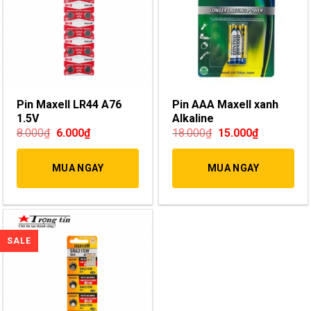
Pin Maxell LR44 A76
Pin AAA Maxell xanh
1.5V
Alkaline
8.000
₫
6.000
₫
18.000
₫
15.000
₫
MUA NGAY
MUA NGAY