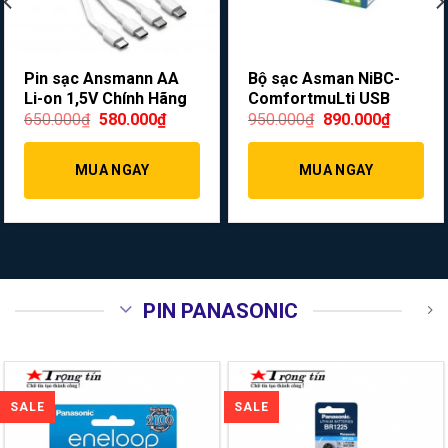
Pin sạc Ansmann AA
Bộ sạc Asman NiBC-
Li-on 1,5V Chính Hãng
ComfortmuLti USB
650.000
₫
580.000
₫
950.000
₫
890.000
₫
MUA NGAY
MUA NGAY
PIN PANASONIC