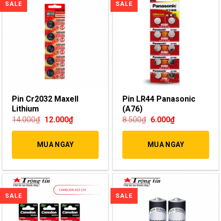
Pin Cr2032 Maxell
Pin LR44 Panasonic
Lithium
(A76)
14.000
₫
12.000
₫
8.500
₫
6.000
₫
MUA NGAY
MUA NGAY