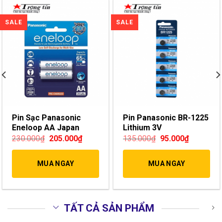
Pin Sạc Panasonic
Pin Panasonic BR-1225
Eneloop AA Japan
Lithium 3V
230.000
₫
205.000
₫
135.000
₫
95.000
₫
MUA NGAY
MUA NGAY
TẤT CẢ SẢN PHẨM