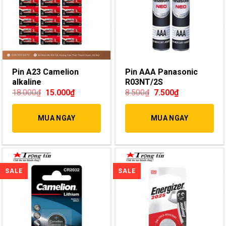
Pin A23 Camelion
Pin AAA Panasonic
alkaline
R03NT/2S
18.000
₫
15.000
₫
8.500
₫
7.500
₫
MUA NGAY
MUA NGAY