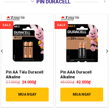
PIN DURACELL
Pin AA Tiểu Duracell
Pin AAA Duracell
Alkaline
Alkaline
27.000
₫
24.000
₫
48.000
₫
42.000
₫
MUA NGAY
MUA NGAY