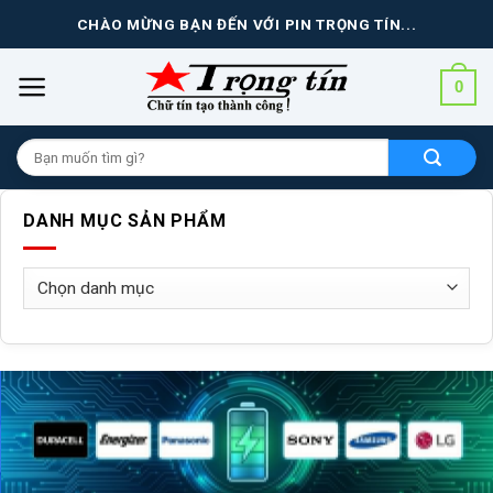
Skip
CHÀO MỪNG BẠN ĐẾN VỚI PIN TRỌNG TÍN...
to
content
0
Tìm
kiếm
cho:
DANH MỤC SẢN PHẨM